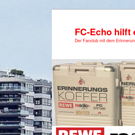
Zum
Zum
primären
sekundären
Inhalt
Inhalt
FC-Echo hilft 
springen
springen
Der Fanclub mit dem Erinnerun