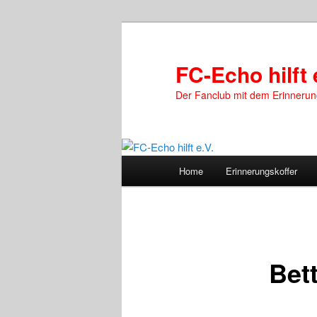
Zum
primären
Inhalt
FC-Echo hilft 
springen
Der Fanclub mit dem Erinnerun
Hauptmenü
Home
Erinnerungskoffer
Bet