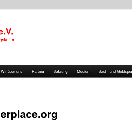
e.V.
gskoffer
Wir über uns
Partner
Satzung
Medien
Sach- und Geldspe
terplace.org