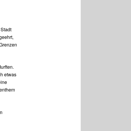
 Stadt
geehrt,
 Grenzen
urften.
ch etwas
eine
Benthem
em