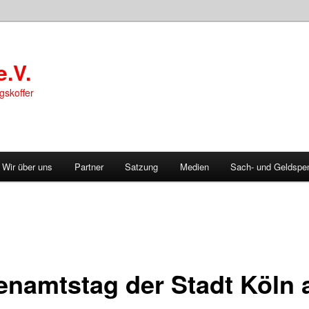
e.V.
gskoffer
Wir über uns
Partner
Satzung
Medien
Sach- und Geldspe
enamtstag der Stadt Köln