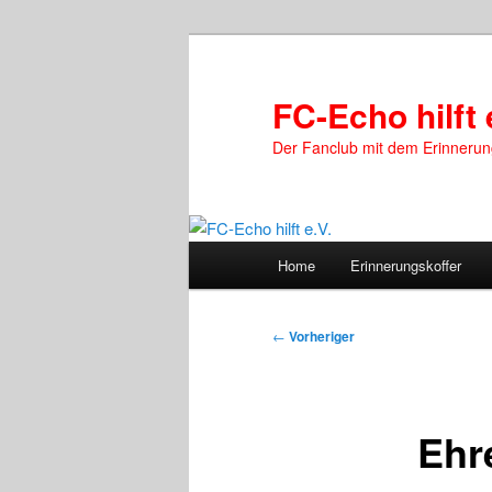
Zum
primären
Inhalt
FC-Echo hilft 
springen
Der Fanclub mit dem Erinnerun
Hauptmenü
Home
Erinnerungskoffer
Beitragsnavigation
←
Vorheriger
Ehr