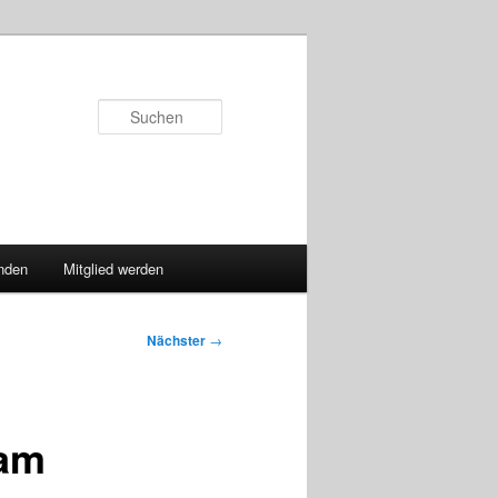
Suchen
nden
Mitglied werden
Nächster
→
 am